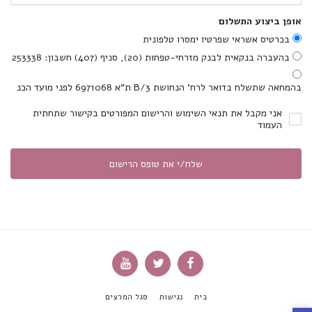
אופן ביצוע התשלום
בכרטיס אשראי שפרטיו ימסרו טלפונית
בהעברה בנקאית לבנק מזרחי-טפחות (20), סניף (407) חשבון: 253338
בהמחאה שתשלח בדואר לרח' הנחושת 3/B ת"א 6971068 לפני מועד הכנ
אני מקבל את תנאי השימוש והרישום המפורטים בקישור שתחתית
העמוד
שלח/י את טופס הרישום
בית
נגישות
סגל המרצים